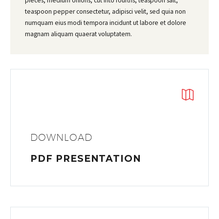
pieces, medium onions, cut into fourths, teaspoon salt,
teaspoon pepper consectetur, adipisci velit, sed quia non
numquam eius modi tempora incidunt ut labore et dolore
magnam aliquam quaerat voluptatem.
DOWNLOAD
PDF PRESENTATION