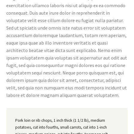
exercitation ullamco laboris nisi ut aliquip ex ea commodo
consequat. Duis aute irure dolor in reprehenderit in
voluptate velit esse cillum dolore eu fugiat nulla pariatur.
Sed ut spiciatis unde omnis iste natus error sit voluptatem
accusantium doloremque laudantium, totam rem aperiam,
eaque ipsa quae ab illo inventore veritatis et quasi
architecto beatae vitae dicta sunt explicabo. Nemo enim
ipsam voluptatem quia voluptas sit aspernatur aut odit aut
fugit, sed quia consequuntur magni dolores eos qui ratione
voluptatem sequi nesciunt. Neque porro quisquam est, qui
dolorem ipsum quia dolor sit amet, consectetur, adipisci
velit, sed quia non numquam eius modi tempora incidunt ut
labore et dolore magnam aliquam quaerat voluptatem.
Pork loin or rib chops, 1 inch thick (1 1/2 lb), medium
potatoes, cut into fourths, small carrots, cut into 1-inch